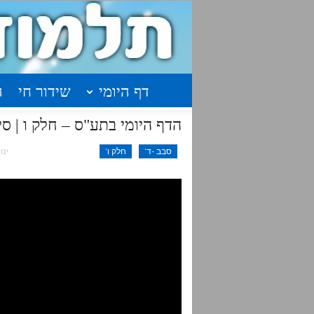
דף היומי
שידור חי
ה
הדף היומי בתע"ס – חלק ו | סיכום | שיעור 7
סבב -ד'
חלק ו'
ינו 15, 020