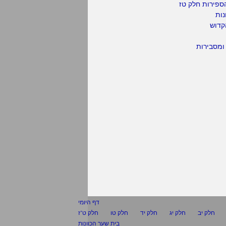
ספירות חלק טז
נות
קדוש
ומסבירות
דף היומי
חלק יב
חלק יג
חלק יד
חלק טו
חלק ט"ז
בית שער הכוונות