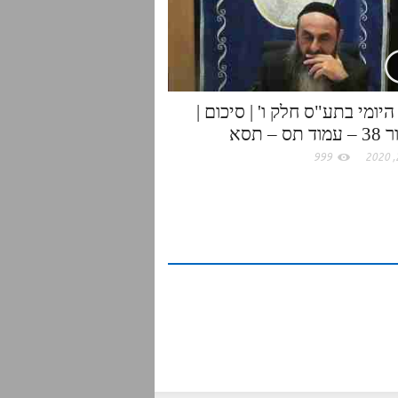
יומי בתע"ס חלק ו' | סיכום |
תס – תסא
999