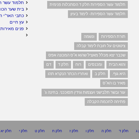
תלמוד עשר ה
תלמוד עשר הספירות חלק ד הסתכלות פנימית
בית שער הכוו
תלמוד עשר הספירות- לימוד בעיון
כתבי האר"י ה
עץ חיים
פנים מאירות 
תורת הספירות
ונשמה
ציטוטים על חובת לימוד קבלה
שכבר יצא מכלל מאציל שהוא א"ס המכונה אפס
והוא הבית
ומכנסים
רוח
חלק ד
דם
היא גוף.
חלק ב
ואחריו הכתר הנקרא תהו
מאיר בו הא"ס
עור ובשר תלבישני ועצמות וגידין תסוככני. בחינה ג'
פתיחה לחכמת הקבלה
ג
חלק ד
חלק ה
חלק ו
חלק ז
חלק ח
חלק ט
חלק י
חלק יא