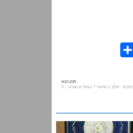
S
h
a
תוכן הבא
חלק ו | שיעור 7 עמודים שצ"ט - ת
r
e