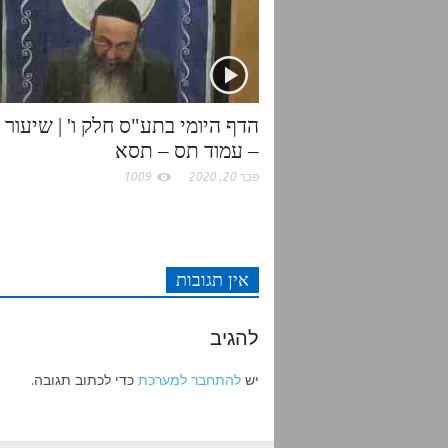
r
o
p
k
p
– עמוד תס – תסא
פבר 20, 2020
1009
אין תגובות
להגיב
יש
להתחבר למערכת
כדי לכתוב תגובה.