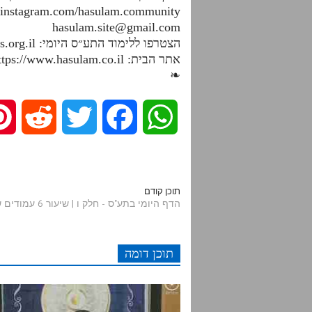
.instagram.com/hasulam.community
hasulam.site@gmail.com
הצטרפו ללימוד התע״ס היומי: https://dafhayomitaas.org.il
אתר הבית: https://www.hasulam.co.il
❧
R
T
F
W
e
w
a
h
d
i
c
a
תוכן קודם
הדף היומי בתע"ס - חלק ו | שיעור 6 עמודים שצ"ז - שצ"ח
d
t
e
t
תוכן דומה
i
t
b
s
t
e
o
A