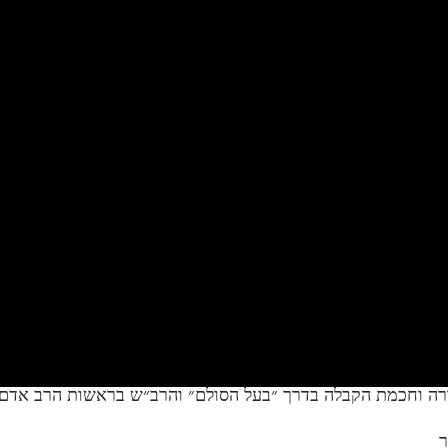
ורה וחכמת הקבלה בדרך ״בעל הסולם״ והרב״ש בראשות הרב אדם ס
ר