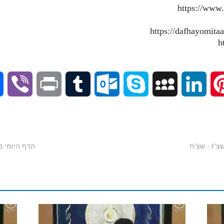
https://www
V
P
T
O
S
M
L
P
i
r
u
u
k
y
i
i
b
i
m
t
y
S
n
n
הדף היומי בתע"ס - 
e
n
b
l
p
p
k
t
r
t
l
o
e
a
e
e
r
o
c
d
r