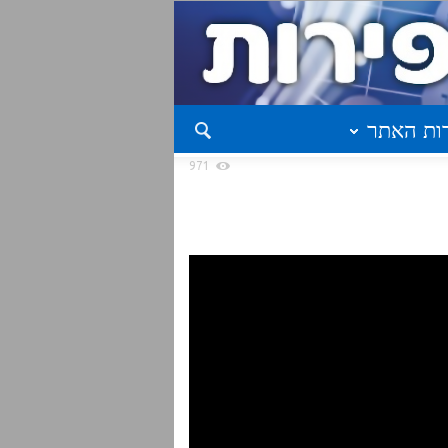
ות האתר
971