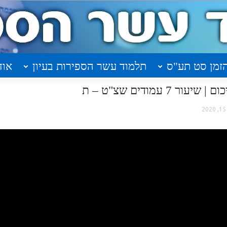
זמן סט תע"ס
תלמוד עשר הספירות בעיון
אוד
 עמודים שצ"ט – ת
2