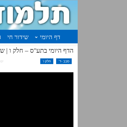
דף היומי
שידור חי
ה
הדף היומי בתע"ס – חלק ו | שיעור 12 עמודים ת"
סבב -ד'
חלק ו'
ינו 21, 020