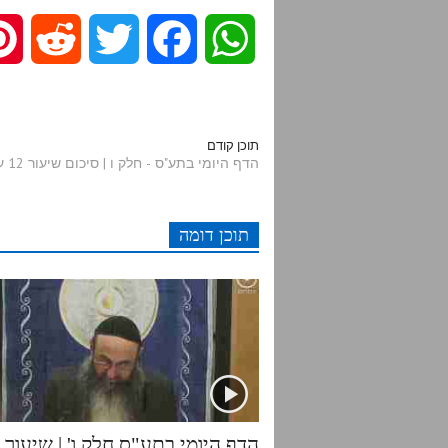
R
T
F
W
e
w
a
h
d
i
c
a
תוכן קודם
הדף היומי בתע"ס - חלק ו | סיכום שיעור 12 עמודים ת"ט - ת"י
d
t
e
t
תוכן דומה
i
t
b
s
t
e
o
A
r
o
p
k
p