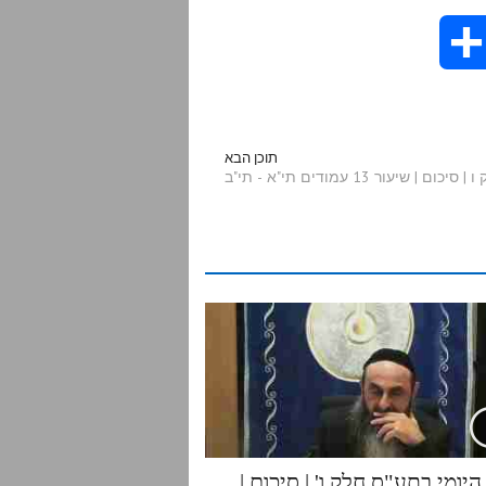
S
h
a
תוכן הבא
יעור 13 עמודים תי"א - תי"ב
r
e
יומי בתע"ס חלק ו' | סיכום |