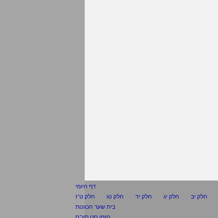
דף היומי
חלק יב
חלק יג
חלק יד
חלק טו
חלק ט"ז
בית שער הכוונות
הזמן סט תע"ס