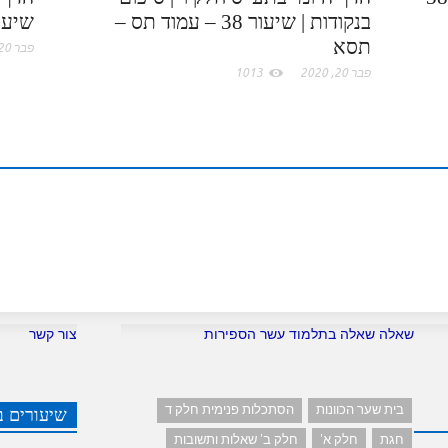
בנקודות | שיעור 38 – עמוד תס –
שיעור 38 – עמוד 
o
תסא
פבר 20, 2020
פבר 20, 2020
1013
m
שאלה שאלה בתלמוד עשר הספירות
צור קשר
בית שער הכוונות
הסתכלות פנימית חלק ד
שיעורים ב
חגת
חלק א'
חלק ב' שאלות ותשובות