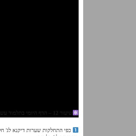
שיעור 12 – הדף היומי בתלמוד עשר הספירות – חלק ו' – סיכום בנקודות עמוד ת"ט ת"י – בית מדרש הסולם. שיעור הרב אדם סיני?
כפי התחלקות שערות דיקנא לג' חל