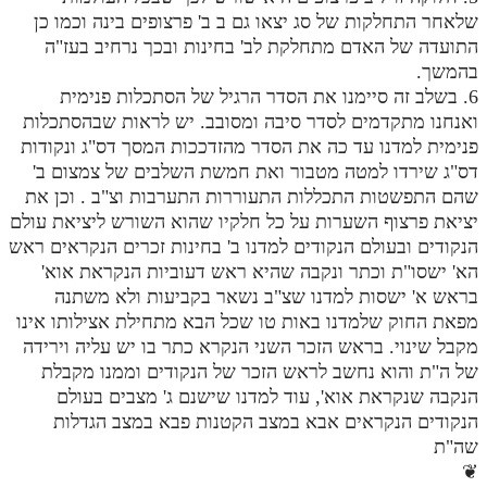
שלאחר התחלקות של סג יצאו גם ב ב' פרצופים בינה וכמו כן
מנוע חיפוש בספרים
התועדה של האדם מתחלקת לב' בחינות ובכך נרחיב בעז"ה
בהמשך.
תלמוד עשר הספירות בעיון
6. בשלב זה סיימנו את הסדר הרגיל של הסתכלות פנימית
ואנחנו מתקדמים לסדר סיבה ומסובב. יש לראות שבהסתכלות
תלמוד עשר הספירות חלק א
פנימית למדנו עד כה את הסדר מהזדככות המסך דס"ג ונקודות
תע"ס חלק ב' עיון
דס"ג שירדו למטה מטבור ואת חמשת השלבים של צמצום ב'
שהם התפשטות התכללות התעוררות התערבות וצ"ב . וכן את
תע"ס חלק ג' עיון
יציאת פרצוף השערות על כל חלקיו שהוא השורש ליציאת עולם
תלמוד עשר הספירות חלק ד
הנקודים ובעולם הנקודים למדנו ב' בחינות זכרים הנקראים ראש
הא' ישסו"ת וכתר ונקבה שהיא ראש דעוביות הנקראת אוא'
תלמוד עשר הספירות חלק ה
בראש א' ישסות למדנו שצ"ב נשאר בקביעות ולא משתנה
מפאת החוק שלמדנו באות טו שכל הבא מתחילת אצילותו אינו
תלמוד עשר הספירות חלק ו
מקבל שינוי. בראש הזכר השני הנקרא כתר בו יש עליה וירידה
תלמוד עשר הספירות חלק ז
של ה"ת והוא נחשב לראש הזכר של הנקודים וממנו מקבלת
הנקבה שנקראת אוא', עוד למדנו שישנם ג' מצבים בעולם
תלמוד עשר הספירות חלק ח
הנקודים הנקראים אבא במצב הקטנות פבא במצב הגדלות
תלמוד עשר הספירות חלק ט
שה"ת
❦
תלמוד עשר הספירות חלק י