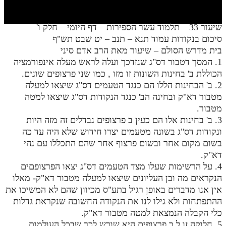
חלק י
חלק יא
שיעור 33 – תלמוד עשר הספירות – דף היומי – חלק ו'
סיכום בנקודות עמוד תנא – תנב – יט שבט תש"ף
חלק יב
בית מדרש הסולם – שיעור מאת הרב אדם סיני
חלק יג
1. המסך דטבור דס"ג שנזדכך ועלה לראש מעלה אינפורמציה
הכוללת ב' בחינות השונות זו מזו , כמו שני פרצופים שונים.
חלק יד
2. ב' הבחינות הללו הם כנגד הטעמים דס"ג שיצאו למעלה
מטבור דא"ק ובחינה הב' כנגד הנקודות דס"ג שיצאו למטה
חלק טו
מטבור.
חלק ט"ז
3. ב' בחינות אלו הם כעין ב פרצופים נבדלים זה מזה היות
ונקודות דס"ג בשונה מטעמים יצרו חידוש שלא היה עד כה
בית שער הכוונות
בשום מקום אחר ובשום פרצוף אחר שהם התכללו עם נהי
דא"ק.
שידור חי
4. על הרשימות שעלו מצד הטעמים דס"ג יצאו הפרצופםים
הנקראים מה ובן העליונים שיצאו למעלה מטבור דא"ק- מאלו
הזמן סט תע"ס
אין אנו מדברים באופן רגיל בתע"ס מכיוון שהם לא המשיכו את
ההתפתחות ולא גילו לנו את הנקודה החשובה שנקראת גדלות
הזמן סט תלמוד עשר הספירות
כלי הקבלה הנמצאת למטה מטבור דא"ק.
ספרים להורדה
5. חלוקה זו ל ב פרצופים היא שורש לכך שבכל העולמות