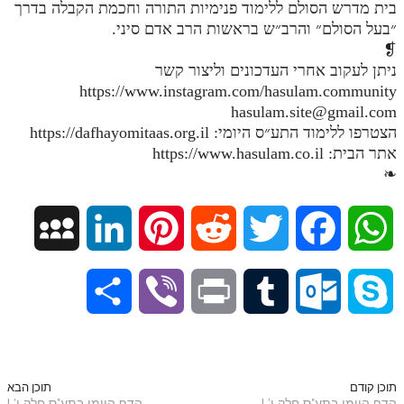
בית מדרש הסולם ללימוד פנימיות התורה וחכמת הקבלה בדרך
״בעל הסולם״ והרב״ש בראשות הרב אדם סיני.
תלמוד עשר הספירות חלק יא
❡
תלמוד עשר הספירות חלק יב
ניתן לעקוב אחרי העדכונים וליצור קשר
https://www.instagram.com/hasulam.community
תלמוד עשר הספירות חלק יג
hasulam.site@gmail.com
תלמוד עשר הספירות חלק יד
הצטרפו ללימוד התע״ס היומי: https://dafhayomitaas.org.il
אתר הבית: https://www.hasulam.co.il
תלמוד עשר הספירות חלק טו
❧
תלמוד עשר הספירות חלק טז
M
L
P
R
T
F
W
בית שער הכוונות
אודות האתר
y
i
i
e
w
a
h
S
V
P
T
O
S
אודות האתר
S
n
n
d
i
c
a
h
i
r
u
u
k
בעל הסולם
p
k
t
d
t
e
t
אתר הבית
a
b
i
m
t
y
תוכן קודם
תוכן הבא
הדף היומי בתע"ס חלק ו' |
הדף היומי בתע"ס חלק ו' |