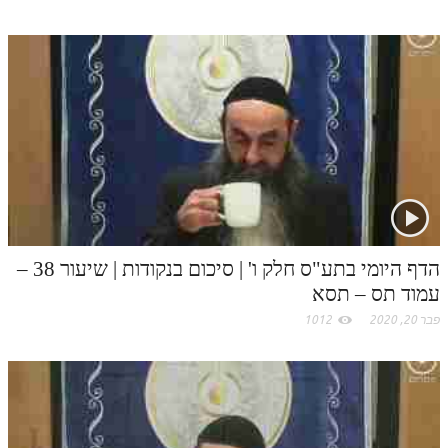
הדף היומי בתע"ס חלק ו' | סיכום בנקודות | שיעור 38 –
עמוד תס – תסא
פבר 20, 2020
1012