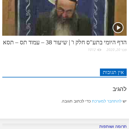
הדף היומי בתע"ס חלק ו' | שיעור 38 – עמוד תס – תסא
פבר 20, 2020
1012
אין תגובות
להגיב
יש
להתחבר למערכת
כדי לכתוב תגובה.
תרומה ושותפות