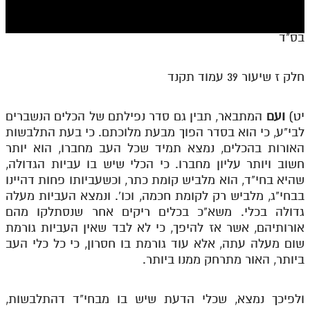
חלק י
חלק יא
בס"ד
חלק יב
חלק ז שיעור 39 עמוד תקנד
חלק יג
חלק יד
יט)
ועם
המתבאר, תבין גם סדר נפילתם של הכלים הנשברים
לבי"ע, כי הוא בסדר הפוך מבעת מלוכתם. כי בעת התלבשות
חלק טו
האורות בהכלים, נמצא תמיד שכל העב מחברו, הוא יותר
חלק ט"ז
חשוב ויותר עליון מחברו. כי הכלי שיש בו עביות הגדולה,
שהיא בחי"ד, הוא מלביש קומת כתר, וכשעביותו פחות דהיינו
בית שער הכוונות
בבחי"ג, מלביש רק לקומת חכמה, וכו'. ונמצא העביות מעלה
גדולה בכלי. משא"כ בכלים ריקים אחר שנסתלקו מהם
שידור חי
אורותיהם, אשר אז להיפך, כי לא לבד שאין העביות גורמת
שום מעלה עתה, אלא עוד גורמת בו חסרון, כי כל כלי העב
הזמן סט תע"ס
ביותר, האור מתרחק ממנו ביותר.
הזמן סט תלמוד עשר הספירות
ולפיכך נמצא, שכלי הדעת שיש בו מבחי"ד דהתלבשות,
ספרים להורדה