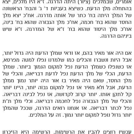
אומרים, שבמלכים (ציור) היתה הדרגה. ז"א היו מלכים, יצא
בהתחלה מלך הדעת. כשיצא בעביות ד' ג' והבח' הראשונה
של המלך היתה בח' כתר של אותה מדרגה. אח"כ יצא מלך
החסד שהוא בח' חכמה, אח"כ מלך הגבורה שהוא בח' בינה,
אח"כ מלך היסוד שהוא בח' ז"א של המדרגה. ז"א שיש
ביניהם הדרגה.
אם היה אור מאיר בהם, אז ודאי שמלך הדעת היה גדול יותר,
אבל היות ונשברו והכלים כמו שלמדנו נפלו למטה מפרסא,
אז כשנפלו כשמלך הדעת נפל למקום הנמוך ביותר. שמלך
הדעת, הכלי של מלך הדעת נפל לדעת דבריאה, והכלי של
מלך החסד, שאם היה מאיר בו אור היה יותר נמוך ממלך
הדעת, אבל ולא מאיר אז נפל למקום גבוה יותר, היינו יותר
קל לתקן אותו. יותר קרוב לקדושה, אז נפל לבינה דבריאה.
והכלי של מלך הגבורה נפל לחכמה דבריאה. וכלי מלך ת"ת
נפל לכתר דבריאה. אז אנחנו רואים הדרגה, שככל שהמלך
יותר גדול נופל למקום יותר נמוך. זה על המלכים.
עכשיו רוצים להבין את הרשימות. הרשימה היא הזיכרון