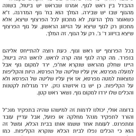
לאתר ספר הרב
ההבדל בין ראש לגוף. אמרנו שבראש יש ביטול, בשונה
מהגוף שבו יש שבירה. המלך הוא בח' גוף המדרגה. ז"א
דף היומי בזוהר הקדוש
כשאומר מלך הדעת, לא מתכוון לכל הפרצוף שיצא, אלא
מתכוון רק לגוף שיצא על הזיווג הראשון, על גוף הפרצוף
שיצא בזיווג ד' ג'. רק על הגוף. זה המלך.
בכל הפרצוף יש ראש וגוף. כעת רוצה להתייחס אליהם
בנפרד. מה קרה לגוף ומה קרה לראש. לראש היה ביטול,
היינו שחלק מהראש שנקרא אח"פ, ירד למקום גוף אבל
למעלה מפרסא. אין עליו שליטה של הפרסא. היות והקליפות
נמצאות למטה מפרסא, אז אין עליו שליטה של הפרסא ולא
על הקליפות. כן יש בו איזשהו נזק. ירד מגדלות לקטנות
והכלים שלו ירדו למקום גוף. נשאר ראש קטן.
בדומה אולי, יכולנו לדמות זה למישהו שהיה בתפקיד מנכ"ל
והורד לתפקיד מנהל מחלקה או פועל, אבל עדיין עובד
ומתפרנס. לעומת אחד ששמו אותו בבית הכלא, ומשל זה
הוא כי הכלים נפלו לבית הכלא שנקרא הקליפות. כמו