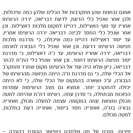
תלמוד עשר הספירות חלק יא
אמנם נבחנות שהן מתקרבות אל הכלים שלהן כמה שיכולות,
ולכן אחר שנפל כלי הדעת, לדעת דבריאה, ירדה הרשימו
תלמוד עשר הספירות חלק יב
אחריו עד סוף האצילות, דהיינו למקום מלכות דאצילות. וכן
אחר שנפל כלי החסד לבינה דבריאה ירדה הרשימו אחריו,
תלמוד עשר הספירות חלק יג
עד יסוד דאצילות דהיינו כמה שיכולה, כי מדרגת מלכות
תלמוד עשר הספירות חלק יד
תפשה הרשימו דדעת. וכן אחר שנפל כלי הגבורה לחכמה
דבריאה, ירדה אחריו הרשימו, עד נ"ה דאצילות, כי מדרגת
תלמוד עשר הספירות חלק טו
יסוד תפשה הרשימו דחסד. וכן אחר שנפל כלי הת"ת לכתר
תלמוד עשר הספירות חלק טז
דבריאה, כיון שלא היה עוד אל הרשימו מקום שתרד ותתקרב
אל הכלי שלה, כי גם מדרגת נו"ה היתה תפושה מהרשימו של
בית שער הכוונות
הגבורה, ע"כ נשארה בהמקום של הכלי שלה, כי לא היתה
יכולה להתקרב יותר. ונמצא גם מצב הרשימות עומדות
אודות האתר
הפוכות מבתחלה, כי סדרן עתה: רשימו דת"ת שהיתה למטה
מכולן נמצאת עתה במקומה עצמה למעלה מכולן, ואחריה
אודות האתר
גבורה בנו"ה, ואחריה חסד ביסוד, ואחריה דעת במלכות,
בעל הסולם
למטה מכולם.
אתר הבית
סיכום: חזרנו על מה שלמדנו בשיעור הקודם בקצרה –