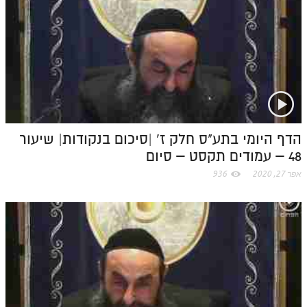
t
.
c
o
m
הדף היומי בתע"ס חלק ז' |סיכום בנקודות| שיעור
48 – עמודים תקסט – סיום
אפר 27, 2020
936