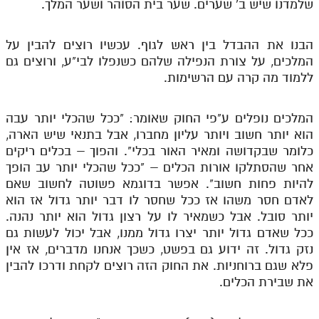
שלמדנו שיש ב' שערים. שער בית הסוהר ושער המלך.
הבנו את ההבדל בין ראש לגוף. עכשיו רוצים להבין על
המלכים, על צורת הנפילה שלהם כשנפלו לבי"ע, ורוצים גם
ללמוד מה קרה עם הרשימות.
המלכים נופלים ע"פי החוק שאומר: "ככל שהכלי יותר עבה
הוא יותר חשוב ויותר עליון מחברו, אבל בתנאי שיש הארה,
כלומר שבקדושה ומאיר האור בכלי". והפוך – בכלים ריקים
אחר שהסתלקו אורות הכלים – "ככל שהכלי יותר עב הופך
להיות פחות חשוב". אפשר בדוגמא פשוטה לחשוב שאם
לאדם חסר משהו אז ככל שחסר לו דבר יותר גדול אז הוא
יותר סובל. אבל כשמאיר לו על רצון גדול הוא יותר נהנה.
ככל שאדם גדול יותר יצרו גדול ממנו, אבל יכול לעשות גם
נזק גדול. זה ידוע גם בפשט, כשכך אנחנו מדברים, אז אין
פלא שגם ברוחניות. את החוק הזה רוצים לקחת ודרכו להבין
את שבירת הכלים.