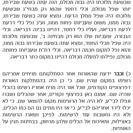
שבשעת מלוכתו היה גבוה מכולם, הנה עתה בשעת שבירתו,
מנוע חיפוש בספרים
יותר שפל מכולם, וכלי דחסד שהוא רק מבחי"ג שבשעת
מלוכתו היה שפל ממלך הדעת. נמצא עתה בשעת שבירתו,
תלמוד עשר הספירות בעיון
גבוה ממנו, משום שעביותו פחות ממנו, וע"כ נפל כלי דדעת
לדעת דבריאה, ועליו כלי דחסד, דהיינו בבינה דבריאה. וכלי
תלמוד עשר הספירות חלק א
הגבורה, שעביות שלו הוא רק מבחינה ב', שבשעת מלוכתו
היה שפל מכלי החסד, נמצא עתה בשעת שבירתו גבוה ממנו,
תע"ס חלק ב' עיון
והוא נפל למקום חכמה דבריאה. וכלי דת"ת שעביותו פחותה
תע"ס חלק ג' עיון
מכולם, נפילתו למעלה מכולם דהיינו במקום כתר דבריאה.
תלמוד עשר הספירות חלק ד
כ)
וכבר
ידעת שהאורות אחר הסתלקותם מניחים אחריהם
תלמוד עשר הספירות חלק ה
רשימו במקום שהיו שם. כי כן היה בהסתלקות האורות
דפרצופים הקודמים, שכל אור היה מניח אחריו רשימו בהכלי
תלמוד עשר הספירות חלק ו
שהיה שם. אמנם כאן בפרצוף נקודים, אחר שהכלים נשברו
תלמוד עשר הספירות חלק ז
ונפלו לבי"ע, לא היה אל הרשימות מקום להשאר שם. כי לא
יכלו לירד אחריהם לבי"ע, כי אז היו מתים גם הם כמו הכלים,
תלמוד עשר הספירות חלק ח
ולא היו נחשבות עוד לרשימות. לפיכך נשארו הרשימות
באצילות, ומאירות אל הכלים שלהן מרחוק, בבחינות תגין על
תלמוד עשר הספירות חלק ט
האותיות.
תלמוד עשר הספירות חלק י