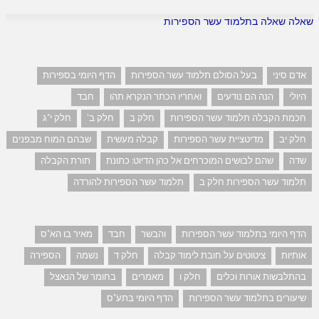
שאלה שאלה בתלמוד עשר הספירות
אדם סיני
בעל הסולם תלמוד עשר הספירות
הדף היומי בספירות
היולי
הנה הם נודעים
ואחריו הכתר הנקרא תהו
חבד
חכמת הקבלה תלמוד עשר הספירות
חלק ב
חלק ב'
חלק י"ג
חלק יב
מדיטציית עשר הספירות
קבלה מעשית
שבהם המוח מבפנים
שדה
שהם לבושים המוכרחים אל כהן הדיוט: כתונת
תורת הקבלה
תלמוד עשר הספירות חלק ב
תלמוד עשר הספירות להורדה
הדף היומי בתלמוד עשר הספירות
והבשר
חבד
מאיר בו הא"ס
אותיות
ציטוטים על חובת לימוד קבלה
חלק ד
נשמה
הספירה
בהתלבשות אורות וכלים
חלק ו
מאמרים
בחומר של הנאצל
שיעורים בתלמוד עשר הספירות
הדף היומי בתע"ס