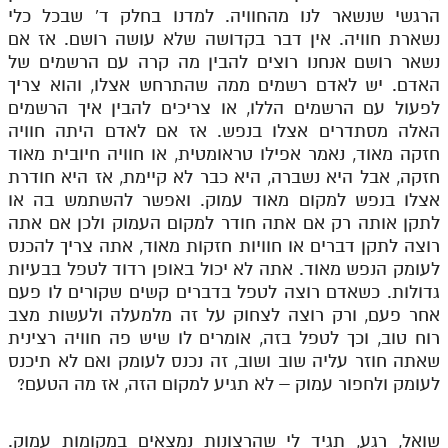
הרגשי שנשאר לנו מהחוויה. למדנו בחלק ד' שבכל כלי
נשארת חוויה. אין דבר בקדושה שלא עושה רושם. אז אם
נשאר רושם אנחנו רוצים להבין מה קרה עם הרשמים של
האדם. יש לאדם רשמים ממה שהתרחש אצלו, והוא צריך
לפעול עם הרשמים הללו, או צריכים להבין איך הרשמים
האלה מסתדרים אצלו בנפש. אז אם לאדם היתה חוויה
חזקה מאוד, נאמר אפילו טראומטית, או חוויה חיובית מאוד
חזקה, אבל היא נשברה, היא כבר לא קיימת, אז היא חודרת
אצלו בנפש למקום מאוד עמוק. ואפשר להשתמש בה או
לתקן אותה רק אם אתה חודר למקום העמוק ולכן אם אתה
רוצה לתקן דברים או חוויות חזקות מאוד, אתה צריך להכנס
לעומק הנפש מאוד. אתה לא יכול באופן רדוד לטפל בבעיות
גדולות. כשאדם רוצה לטפל בדברים קשים שקורים לו פעם
אחר פעם, ורק רוצה לצחוק על זה מלמעלה ולעשות מצב
רוח טוב, וכך לטפל בזה, אומרים לו שיש פה חוויה רצינית
שאתה חוזר עליה שוב ושוב, זה נכנס לעומק ואם לא תיכנס
לעומק ולחפור עמוק – לא תגיע למקום הזה, אז מה הטעם?
שואל, רגע, תגיד לי שהרצונות נמצאים במקומות עמוק.