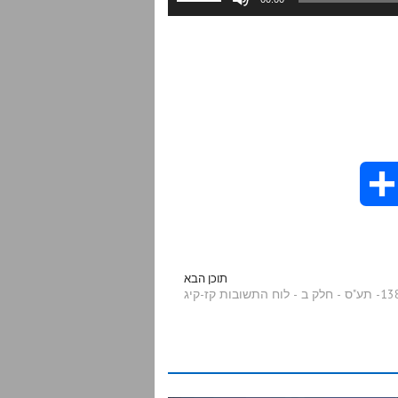
במקש
למעלה/למטה
כדי
להגביר
או
להנמיך
עוצמת
שמע.
S
h
a
תוכן הבא
"ס - חלק ב - לוח התשובות קז-קיג
r
e