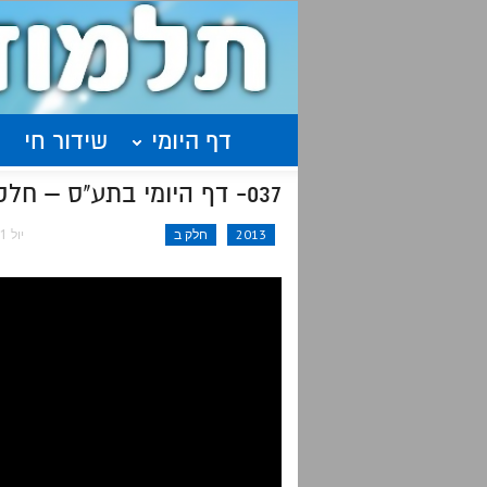
דף היומי
שידור חי
037- דף היומי בתע"ס – חלק ב' עמוד ע"ב
2013
חלק ב
יול 11, 2016