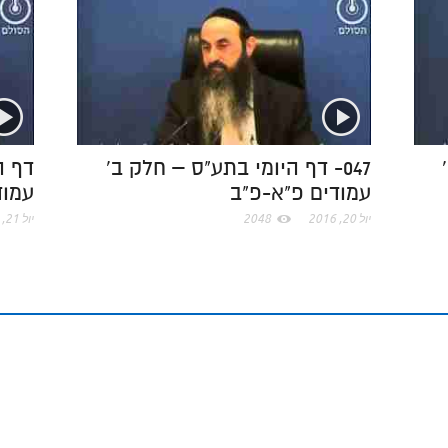
r
o
c
d
r
k
e
I
e
.
n
s
c
t
047- דף היומי בתע"ס – חלק ב'
דף ה
עמודים פ"א-פ"ב
עמוד
o
יול 20, 2016
2048
יול 21, 2016
m