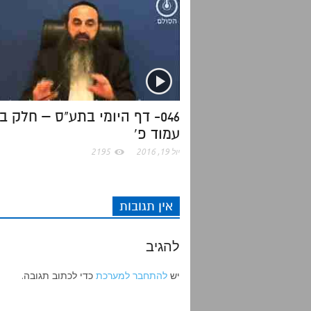
t
e
o
A
r
o
p
k
p
046- דף היומי בתע"ס – חלק ב'
עמוד פ'
יול 19, 2016
2195
אין תגובות
להגיב
יש
להתחבר למערכת
כדי לכתוב תגובה.