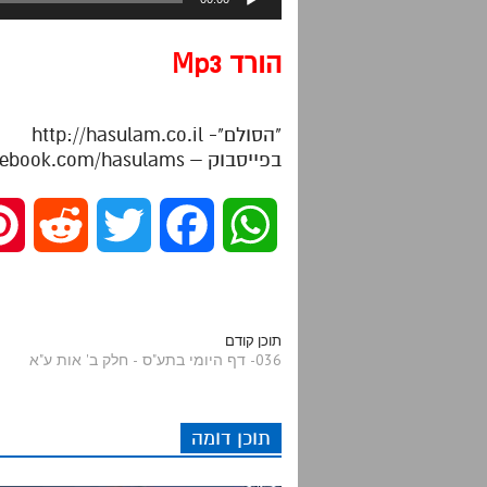
אודיו
הורד Mp3
"הסולם"- http://hasulam.co.il
בפייסבוק – http://facebook.com/hasulams
R
T
F
W
e
w
a
h
d
i
c
a
תוכן קודם
036- דף היומי בתע"ס - חלק ב' אות ע"א
d
t
e
t
תוכן דומה
i
t
b
s