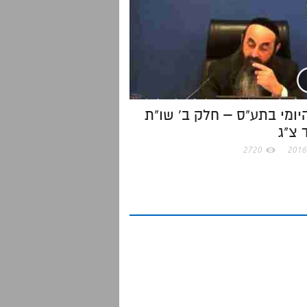
יומי בתע"ס – חלק ב' שו"ת
 צ"ג
2720