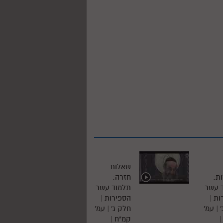
שאלות
ת:
חזרה:
 עשר
תלמוד עשר
ת |
הספירות |
 | עמ'
חלק ג' | עמ'
קמ"ח |