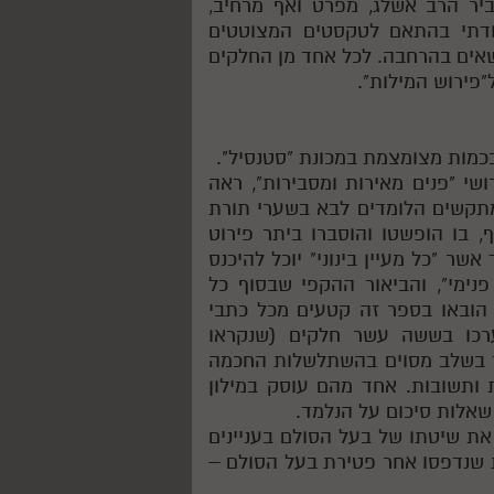
ר הרב אשלג, מפרט ואף מרחיב,
קודתי בהתאם לטקסטים המצוטטים
ושאים בהרחבה. לכל אחד מן החלקים
ל"פירוש המילות".
כמות מצומצמת במכונת "סטנסיל".
י "פנים מאירות ומסבירות", ראה
 מתקשים הלומדים לבא בשערי תורת
ף, בו הופשטו והוסברו ביתר פירוט
אשר "כל מעיין בינוני" יוכל להיכנס
נימי", והביאור ההקפי שבסוף כל
 הובאו בספר זה קטעים מכל כתבי
ערכו בששה עשר חלקים (שנקראו
ד בשלב מסוים בהשתלשלות החכמה
 ותשובות. אחד מהם עוסק במילון
שאלות סיכום על הנלמד.
ת שיטתו של בעל הסולם בעניינים
ת שנדפסו אחר פטירת בעל הסולם –