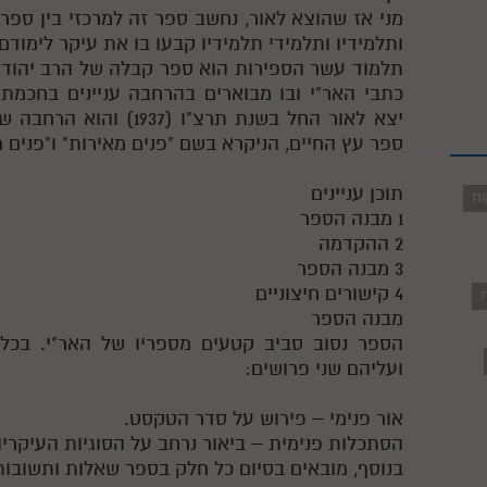
מני אז שהוצא לאור, נחשב ספר זה למרכזי בין ספר
ותלמידיו ותלמידי תלמידיו קבעו בו את עיקר לימודם.
תלמוד עשר הספירות הוא ספר קבלה של הרב יהודה ל
כתבי האר"י ובו מבוארים בהרחבה עניינים בחכמת
יצא לאור החל בשנת תרצ"ו 
ספר עץ החיים, הניקרא בשם "פנים מאירות" ו"פנים מ
תוכן עניינים
ות
1 מבנה הספר
2 ההקדמה
3 מבנה הספר
4 קישורים חיצוניים
ת
מבנה הספר
הספר נסוב סביב קטעים מספריו של האר"י. בכל 
ועליהם שני פרושים:
אור פנימי – פירוש על סדר הטקסט.
הסתכלות פנימית – ביאור נרחב על הסוגיות העיקריו
בנוסף, מובאים בסיום כל חלק בספר שאלות ותשובות