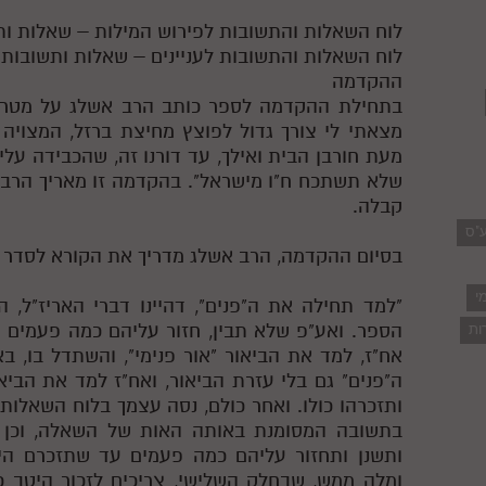
לוח השאלות והתשובות לפירוש המילות – שאלות ותש
לוח השאלות והתשובות לעניינים – שאלות ותשובות 
ההקדמה
בתחילת ההקדמה לספר כותב הרב אשלג על מטרתו
מצאתי לי צורך גדול לפוצץ מחיצת ברזל, המצויה 
מעת חורבן הבית ואילך, עד דורנו זה, שהכבידה על
שלא תשתכח ח"ו מישראל". בהקדמה זו מאריך הרב 
קבלה.
ע"ס
בסיום ההקדמה, הרב אשלג מדריך את הקורא לסדר הל
י
"למד תחילה את ה"פנים", דהיינו דברי האריז"ל,
הספר. ואע"פ שלא תבין, חזור עליהם כמה פעמים 
ות
אח"ז, למד את הביאור "אור פנימי", והשתדל בו, ב
ה"פנים" גם בלי עזרת הביאור, ואח"ז למד את הביא
ותזכרהו כולו. ואחר כולם, נסה עצמך בלוח השאל
בתשובה המסומנת באותה האות של השאלה, וכן
ותשנן ותחזור עליהם כמה פעמים עד שתזכרם היט
ומלה ממש, שבחלק השלישי, צריכים לזכור היטב כ