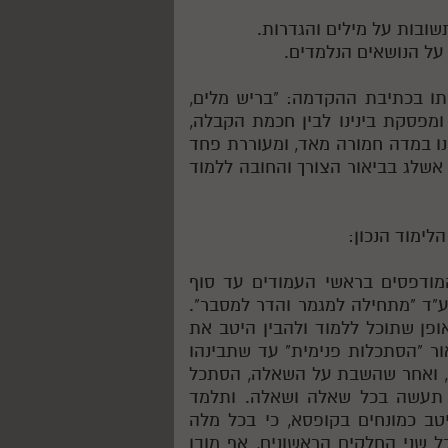
ובות על מילים והגדרות.
על הנושאים הנלמדים.
 בכתיבת ההקדמה: "בריש מלים,
ומפסקת בינינו לבין חכמת הקבלה,
ינו במדה חמורה מאד, ומעוררת פחד
אשלג בביאור הצורך והחובה ללמוד
ימוד הנכון:
 המודפסים בראשי העמודים עד סוף
ע"ד "מתחילה למגמר והדר למסבר".
אופן שתוכל ללמוד ולהבין היטב את
ור "הסתכלות פנימית" עד שתבינהו
ות, ואחר שהשבת על השאלה, הסתכל
 תעשה בכל שאלה ושאלה. ותלמד
ב כמונחים בקופסא, כי בכל מלה
ל שני החלקים הראשונים, אף מובן