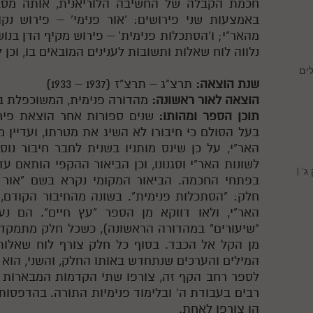
חכמת הקבלה של החשיבה הלוריאנית, אותה מסבי
באמצעות שני פירושים: 'אור פנימי' – פירוש נ
מהאר"י; ו'הסתכלות פנימית' – פירוש מקיף הדן בנ
נלווה לוח שאלות ותשובות לענינים המובאים בו, וכן 
ים
שנת הוצאה:
תרצ"ג – תרצ"ז (1937 – 1933)
הוצאה לאור ראשונה:
מהדורה פנימית, המשוכפלת ב
תוכן הספר ומהותו:
שנים ספורות אחר הוצאת פירוש
בעל הסולם כי חיבורו לא השיג את מטרתו, ועדיין
האר"י, על כן שינס מותניו בשנית לחבר חיבור נוס
לשונות האר"י וסגנונו, וכן הביאור ההקפי הותאם עד 
' |
בפתחי החכמה. הביאור המקומי נקרא בשם "אור פ
חלק: "הסתכלות פנימית". בשונה מהחיבור הקודם,
האר"י, ולאו דווקא מן הספר "עץ חיים". הם נ
"שיעורים" במהדורה הראשונה), כשכל חלק מתמק
מן הקל אל הכבד. בסוף כל חלק צורף לוח שאלות
המילים והערכים שנתחדש באותו החלק, והשני, הוא 
לספר רחב הקף זה, צורפו שתי הקדמות המבארות א
רבים בעבודת ה' ובלימוד פנימיות התורה. בהדפסו
הן צורפו לאחת.