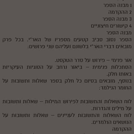
1 מבנה הספר
תלמוד עשר הספירות חלק יא
2 ההקדמה
3 מבנה הספר
תלמוד עשר הספירות חלק יב
4 קישורים חיצוניים
מבנה הספר
תלמוד עשר הספירות חלק יג
הספר נסוב סביב קטעים מספריו של האר"י. בכל פרק
תלמוד עשר הספירות חלק יד
מובאים דברי האר"י בלשונם ועליהם שני פרושים:
תלמוד עשר הספירות חלק טו
אור פנימי – פירוש על סדר הטקסט.
תלמוד עשר הספירות חלק טז
הסתכלות פנימית – ביאור נרחב על הסוגיות העיקריות
באותו חלק.
בית שער הכוונות
בנוסף, מובאים בסיום כל חלק בספר שאלות ותשובות על
החומר הנילמד:
אודות האתר
לוח השאלות והתשובות לפירוש המילות – שאלות ותשובות
אודות האתר
על מילים והגדרות.
בעל הסולם
לוח השאלות והתשובות לעניינים – שאלות ותשובות על
הנושאים הנלמדים.
אתר הבית
ההקדמה