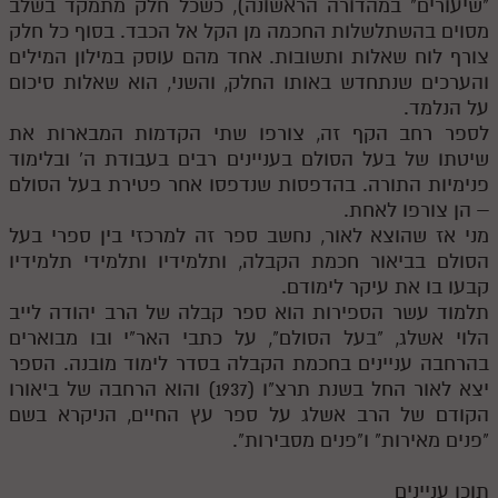
"שיעורים" במהדורה הראשונה), כשכל חלק מתמקד בשלב
מסוים בהשתלשלות החכמה מן הקל אל הכבד. בסוף כל חלק
מנוע חיפוש בספרים
צורף לוח שאלות ותשובות. אחד מהם עוסק במילון המילים
תלמוד עשר הספירות בעיון
והערכים שנתחדש באותו החלק, והשני, הוא שאלות סיכום
על הנלמד.
תלמוד עשר הספירות חלק א
לספר רחב הקף זה, צורפו שתי הקדמות המבארות את
שיטתו של בעל הסולם בעניינים רבים בעבודת ה' ובלימוד
תע"ס חלק ב' עיון
פנימיות התורה. בהדפסות שנדפסו אחר פטירת בעל הסולם
תע"ס חלק ג' עיון
– הן צורפו לאחת.
מני אז שהוצא לאור, נחשב ספר זה למרכזי בין ספרי בעל
תלמוד עשר הספירות חלק ד
הסולם בביאור חכמת הקבלה, ותלמידיו ותלמידי תלמידיו
קבעו בו את עיקר לימודם.
תלמוד עשר הספירות חלק ה
תלמוד עשר הספירות הוא ספר קבלה של הרב יהודה לייב
תלמוד עשר הספירות חלק ו
הלוי אשלג, "בעל הסולם", על כתבי האר"י ובו מבוארים
בהרחבה עניינים בחכמת הקבלה בסדר לימוד מובנה. הספר
תלמוד עשר הספירות חלק ז
יצא לאור החל בשנת תרצ"ו (1937) והוא הרחבה של ביאורו
הקודם של הרב אשלג על ספר עץ החיים, הניקרא בשם
תלמוד עשר הספירות חלק ח
"פנים מאירות" ו"פנים מסבירות".
תלמוד עשר הספירות חלק ט
תוכן עניינים
תלמוד עשר הספירות חלק י