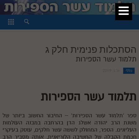
סגור
דף היומי
חלק א
הסתכלות פנימית חלק ג
חלק ב
תלמוד עשר הספירות
חלק ג
כללי
יול 5, 2019
חלק ד
חלק ה
תלמוד עשר הספירות
חלק ו
חלק ז
ספר 'תלמוד עשר הספירות' – החיבור החשוב ביותר של
חלק ח
משנת הרב יהודה אשלג הדן בהרחבה במבנה העולמות
העליונים. הספר, המחולק לששה עשר חלקים, עוסק בעיקרי
חלק ט
חכמת הקבלה של החשיבה הלוריאנית, אותה מסביר הרב