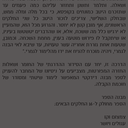
ושאלה. ותלמד ותשנן ותחזור עליהם כמה פעמים עד
שתזכרם היטב כמונחים בקופסא, כי בכל מלה ומלה ממש,
שבחלק השלישי, צריכים לזכור היטב כל שני החלקים
הראשונים, אף מובן קטן לא יחסר. והגרוע מכל הוא, שהמעיין
לא ירגיש כלל מה ששכח, אלא, או שהדברים יטשטשו בעיניו,
או שיתקבל לו פירוש מוטעה בענין, מחמת השכחה. וכמובן,
שטעות אחת גוררת אחריה עשר טעויות, עד שיבא לאי הבנה
לגמרי, ויהיה מוכרח להניח את ידו מהלימוד לגמרי."
הדרכה זו, יחד עם הסידור ההדרגתי של החומר ושאלות
החזרה המפורטות, מצביעים על ניסיונו של המחבר להעניק
לספר מבנה דידקטי המאפשר לימוד שיטתי ומסודר של
חוכמת הקבלה.
מבנה הספר
הספר מחולק ל-16 החלקים הבאים:
צמצום וקו
עגולים ויושר