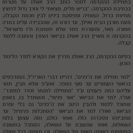
בתחילת ההקדמה לספר כותב הרב אשלג על מטרתו
לאתר ספר הרב
בכתיבת ההקדמה: "בריש מלים, מצאתי לי צורך גדול לפוצץ
דף היומי בזוהר הקדוש
מחיצת ברזל, המצויה ומפסקת בינינו לבין חכמת הקבלה,
מעת חורבן הבית ואילך, עד דורנו זה, שהכבידה עלינו במדה
חמורה מאד, ומעוררת פחד שלא תשתכח ח"ו מישראל".
בהקדמה זו מאריך הרב אשלג בביאור הצורך והחובה ללמוד
קבלה.
בסיום ההקדמה, הרב אשלג מדריך את הקורא לסדר הלימוד
הנכון:
"למד תחילה את ה"פנים", דהיינו דברי האריז"ל, המודפסים
בראשי העמודים עד סוף הספר. ואע"פ שלא תבין, חזור
עליהם כמה פעמים ע"ד "מתחילה למגמר והדר למסבר".
אח"ז, למד את הביאור "אור פנימי", והשתדל בו, באופן
שתוכל ללמוד ולהבין היטב את ה"פנים" גם בלי עזרת
הביאור, ואח"ז למד את הביאור "הסתכלות פנימית" עד
שתבינהו ותזכרהו כולו. ואחר כולם, נסה עצמך בלוח
השאלות, ואחר שהשבת על השאלה, הסתכל בתשובה
המסומנת באותה האות של השאלה, וכן תעשה בכל שאלה