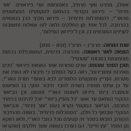
חלק י
אשלג, מפרט ואף מרחיב, באמצעות שני פירושים: 'אור
פנימי' – פירוש נקודתי בהתאם לטקסטים המצוטטים
חלק יא
מהאר"י; ו'הסתכלות פנימית' – פירוש מקיף הדן בנושאים
חלק יב
בהרחבה. לכל אחד מן החלקים נלווה לוח שאלות ותשובות
לענינים המובאים בו, וכן ל"פירוש המילות".
חלק יג
שנת הוצאה:
תרצ"ג – תרצ"ז (1937 – 1933)
חלק יד
הוצאה לאור ראשונה:
מהדורה פנימית, המשוכפלת בכמות
חלק טו
מצומצמת במכונת "סטנסיל".
תוכן הספר ומהותו:
שנים ספורות אחר הוצאת פירושי "פנים
חלק ט"ז
מאירות ומסבירות", ראה בעל הסולם כי חיבורו לא השיג את
בית שער הכוונות
מטרתו, ועדיין מתקשים הלומדים לבא בשערי תורת האר"י,
על כן שינס מותניו בשנית לחבר חיבור נוסף, בו הופשטו
שידור חי
והוסברו ביתר פירוט לשונות האר"י וסגנונו, וכן הביאור
ההקפי הותאם עד אשר "כל מעיין בינוני" יוכל להיכנס בפתחי
הזמן סט תע"ס
החכמה. הביאור המקומי נקרא בשם "אור פנימי", והביאור
ההקפי שבסוף כל חלק: "הסתכלות פנימית". בשונה מהחיבור
הזמן סט תלמוד עשר הספירות
הקודם, הובאו בספר זה קטעים מכל כתבי האר"י, ולאו דווקא
מן הספר "עץ חיים". הם נערכו בששה עשר חלקים (שנקראו
ספרים להורדה