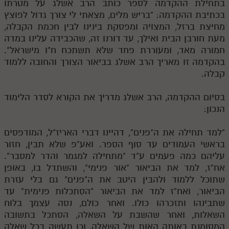
בתחילת ההקדמה לספר כותב הרב אשלג על מטרתו
לאתר ספר הרב
בכתיבת ההקדמה: "בריש מלים, מצאתי לי צורך גדול לפוצץ
דף היומי בזוהר הקדוש
מחיצת ברזל, המצויה ומפסקת בינינו לבין חכמת הקבלה,
מעת חורבן הבית ואילך, עד דורנו זה, שהכבידה עלינו במדה
חמורה מאד, ומעוררת פחד שלא תשתכח ח"ו מישראל".
בהקדמה זו מאריך הרב אשלג בביאור הצורך והחובה ללמוד
קבלה.
בסיום ההקדמה, הרב אשלג מדריך את הקורא לסדר הלימוד
הנכון:
"למד תחילה את ה"פנים", דהיינו דברי האריז"ל, המודפסים
בראשי העמודים עד סוף הספר. ואע"פ שלא תבין, חזור
עליהם כמה פעמים ע"ד "מתחילה למגמר והדר למסבר".
אח"ז, למד את הביאור "אור פנימי", והשתדל בו, באופן
שתוכל ללמוד ולהבין היטב את ה"פנים" גם בלי עזרת
הביאור, ואח"ז למד את הביאור "הסתכלות פנימית" עד
שתבינהו ותזכרהו כולו. ואחר כולם, נסה עצמך בלוח
השאלות, ואחר שהשבת על השאלה, הסתכל בתשובה
המסומנת באותה האות של השאלה, וכן תעשה בכל שאלה