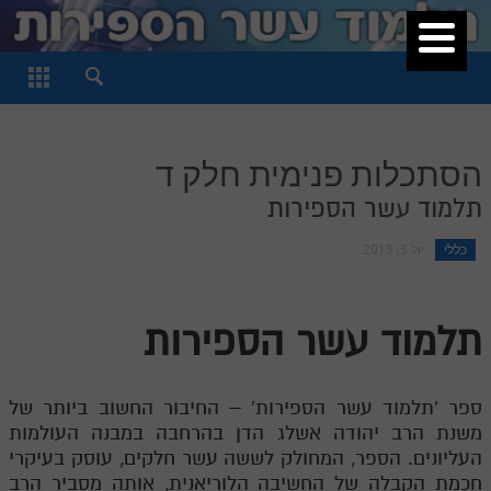
סגור
דף היומי
חלק א
הסתכלות פנימית חלק ד
חלק ב
תלמוד עשר הספירות
חלק ג
כללי
יול 5, 2019
חלק ד
חלק ה
תלמוד עשר הספירות
חלק ו
חלק ז
ספר 'תלמוד עשר הספירות' – החיבור החשוב ביותר של
חלק ח
משנת הרב יהודה אשלג הדן בהרחבה במבנה העולמות
העליונים. הספר, המחולק לששה עשר חלקים, עוסק בעיקרי
חלק ט
חכמת הקבלה של החשיבה הלוריאנית, אותה מסביר הרב