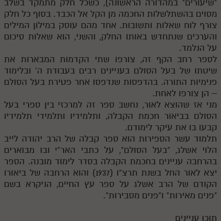
"שיעורים" במהדורה הראשונה), כשכל חלק מתמקד בשלב
מסוים בהשתלשלות החכמה מן הקל אל הכבד. בסוף כל חלק
מנוע חיפוש בספרים
צורף לוח שאלות ותשובות. אחד מהם עוסק במילון המילים
תלמוד עשר הספירות בעיון
והערכים שנתחדש באותו החלק, והשני, הוא שאלות סיכום
על הנלמד.
תלמוד עשר הספירות חלק א
לספר רחב הקף זה, צורפו שתי הקדמות המבארות את
שיטתו של בעל הסולם בעניינים רבים בעבודת ה' ובלימוד
תע"ס חלק ב' עיון
פנימיות התורה. בהדפסות שנדפסו אחר פטירת בעל הסולם
תע"ס חלק ג' עיון
– הן צורפו לאחת.
מני אז שהוצא לאור, נחשב ספר זה למרכזי בין ספרי בעל
תלמוד עשר הספירות חלק ד
הסולם בביאור חכמת הקבלה, ותלמידיו ותלמידי תלמידיו
קבעו בו את עיקר לימודם.
תלמוד עשר הספירות חלק ה
תלמוד עשר הספירות הוא ספר קבלה של הרב יהודה לייב
תלמוד עשר הספירות חלק ו
הלוי אשלג, "בעל הסולם", על כתבי האר"י ובו מבוארים
בהרחבה עניינים בחכמת הקבלה בסדר לימוד מובנה. הספר
תלמוד עשר הספירות חלק ז
יצא לאור החל בשנת תרצ"ו (1937) והוא הרחבה של ביאורו
הקודם של הרב אשלג על ספר עץ החיים, הניקרא בשם
תלמוד עשר הספירות חלק ח
"פנים מאירות" ו"פנים מסבירות".
תלמוד עשר הספירות חלק ט
תוכן עניינים
תלמוד עשר הספירות חלק י