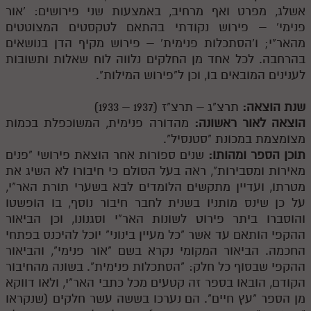
חלק י
אשלג, מפרט ואף מרחיב, באמצעות שני פירושים: 'אור
פנימי' – פירוש נקודתי בהתאם לטקסטים המצוטטים
חלק יא
מהאר"י; ו'הסתכלות פנימית' – פירוש מקיף הדן בנושאים
חלק יב
בהרחבה. לכל אחד מן החלקים נלווה לוח שאלות ותשובות
לענינים המובאים בו, וכן ל"פירוש המילות".
חלק יג
שנת הוצאה:
תרצ"ג – תרצ"ז (1937 – 1933)
חלק יד
הוצאה לאור ראשונה:
מהדורה פנימית, המשוכפלת בכמות
חלק טו
מצומצמת במכונת "סטנסיל".
תוכן הספר ומהותו:
שנים ספורות אחר הוצאת פירושי "פנים
חלק ט"ז
מאירות ומסבירות", ראה בעל הסולם כי חיבורו לא השיג את
בית שער הכוונות
מטרתו, ועדיין מתקשים הלומדים לבא בשערי תורת האר"י,
על כן שינס מותניו בשנית לחבר חיבור נוסף, בו הופשטו
שידור חי
והוסברו ביתר פירוט לשונות האר"י וסגנונו, וכן הביאור
ההקפי הותאם עד אשר "כל מעיין בינוני" יוכל להיכנס בפתחי
הזמן סט תע"ס
החכמה. הביאור המקומי נקרא בשם "אור פנימי", והביאור
ההקפי שבסוף כל חלק: "הסתכלות פנימית". בשונה מהחיבור
הזמן סט תלמוד עשר הספירות
הקודם, הובאו בספר זה קטעים מכל כתבי האר"י, ולאו דווקא
מן הספר "עץ חיים". הם נערכו בששה עשר חלקים (שנקראו
ספרים להורדה