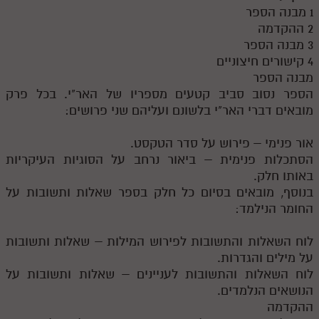
1 מבנה הספר
תלמוד עשר הספירות חלק יא
2 ההקדמה
3 מבנה הספר
תלמוד עשר הספירות חלק יב
4 קישורים חיצוניים
מבנה הספר
תלמוד עשר הספירות חלק יג
הספר נסוב סביב קטעים מספריו של האר"י. בכל פרק
תלמוד עשר הספירות חלק יד
מובאים דברי האר"י בלשונם ועליהם שני פרושים:
תלמוד עשר הספירות חלק טו
אור פנימי – פירוש על סדר הטקסט.
תלמוד עשר הספירות חלק טז
הסתכלות פנימית – ביאור נרחב על הסוגיות העיקריות
באותו חלק.
בית שער הכוונות
בנוסף, מובאים בסיום כל חלק בספר שאלות ותשובות על
החומר הנילמד:
אודות האתר
לוח השאלות והתשובות לפירוש המילות – שאלות ותשובות
אודות האתר
על מילים והגדרות.
בעל הסולם
לוח השאלות והתשובות לעניינים – שאלות ותשובות על
הנושאים הנלמדים.
אתר הבית
ההקדמה