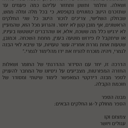
ושאלה. ותלמד ותשנן ותחזור עליהם כמה פעמים עד
שתזכרם היטב כמונחים בקופסא, כי בכל מלה ומלה ממש,
שבחלק השלישי, צריכים לזכור היטב כל שני החלקים
הראשונים, אף מובן קטן לא יחסר. והגרוע מכל הוא, שהמעיין
לא ירגיש כלל מה ששכח, אלא, או שהדברים יטשטשו בעיניו,
או שיתקבל לו פירוש מוטעה בענין, מחמת השכחה. וכמובן,
שטעות אחת גוררת אחריה עשר טעויות, עד שיבא לאי הבנה
לגמרי, ויהיה מוכרח להניח את ידו מהלימוד לגמרי."
הדרכה זו, יחד עם הסידור ההדרגתי של החומר ושאלות
החזרה המפורטות, מצביעים על ניסיונו של המחבר להעניק
לספר מבנה דידקטי המאפשר לימוד שיטתי ומסודר של
חוכמת הקבלה.
מבנה הספר
הספר מחולק ל-16 החלקים הבאים:
צמצום וקו
עגולים ויושר