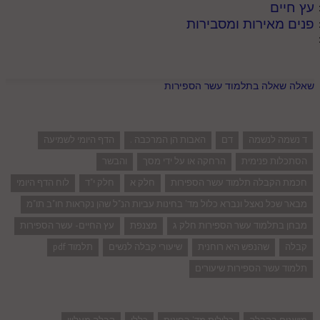
עץ חיים
פנים מאירות ומסבירות
שאלה שאלה בתלמוד עשר הספירות
ד נשמה לנשמה
דם
האבות הן המרכבה .
הדף היומי לשמיעה
הסתכלות פנימית
הרחקה או על ידי מסך
והבשר
חכמת הקבלה תלמוד עשר הספירות
חלק א
חלק י"ד
לוח הדף היומי
מבאר שכל נאצל ונברא כלול מד' בחינות עביות הנ"ל שהן נקראות חו"ב תו"מ
מבחן בתלמוד עשר הספירות חלק ג
מצנפת
עץ החיים- עשר הספירות
קבלה
שהנפש היא רוחנית
שיעורי קבלה לנשים
תלמוד pdf
תלמוד עשר הספירות שיעורים