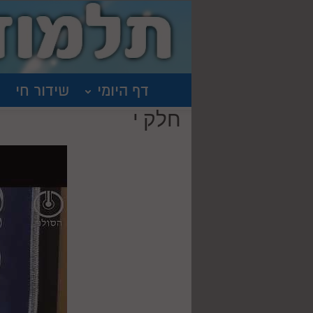
דף היומי
שידור חי
חלק י
נוב 5, 2020
חלק י