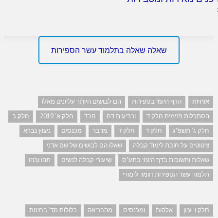
שאלה שאלה בתלמוד עשר הספירות
אותיות
הדף היומי בספירות
הם לבושים היותר עליונים מאלו
הסתכלות פנימית חלק ד
ורביעית דם
חבד
חלק א' 2019
חלק ב
חלק ג' תשפ"ג
חלק ד
חלק ז'
מדבר
מכנסים
ניצוץ נברא
ציטוטים על חובת לימוד קבלה
שאלו הם לבושים של שם אדני
שאלות ותשובות בדף היומי בתע"ס
שיעורי קבלה לנשים
תהו ובהו
תלמוד עשר הספירות חומר לימודי
חלק ו' עיון
אלהות
ומכנסים
מהבריאה
כלולות מד' בחינות