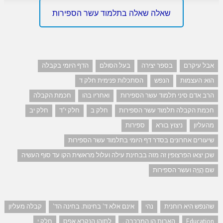
שאלה שאלה בתלמוד עשר הספירות
אבל עיקרם
בספר יצירה
בעל הסולם
הדף היומי בקבלה
הוא: העצמות
הנפש
הסתכלות פנימית חלק ד
הרב אדם סיני תלמוד עשר הספירות
ואחריו בהו
חכמת הקבלה
חכמת הקבלה תלמוד עשר הספירות
חלק ב
חלק י"ד
חלק יב
מהעליון
ניצוץ בורא
ספירות
שיעורים אחרונים בסדר דף היומי בתלמוד עשר הספירות
שכן יצאו הפרצופין זה מזה בבחינת עילה ועלול מראשית הקו עד סוף העשיה
שם הֲוָיָה ועשר הספירות
שהנפש היא רוחנית
נהי
אינם אלא ד' בחינות. בחינה הד'
קבלה מעליון
Education
האבות הן המרכבה .
לתוהו הנקרא אפס
חלק י