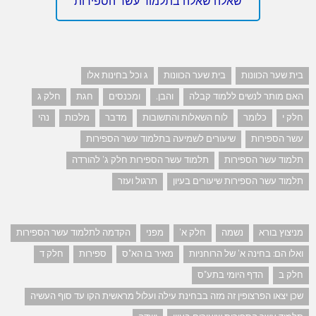
שאלה שאלה בתלמוד עשר הספירות
בית שער הכוונות
בית שער הכוונות
ג וכל בחינות אלו
האם מותר לנשים ללמוד קבלה
והבן.
ומכנסים
חגת
חלק ג
חלק י
כלומר
לוח השאלות והתשובות
מדבר
מלכות
נהי
עשר הספירות
שיעורים לשמיעה בתלמוד עשר הספירות
תלמוד עשר הספירות
תלמוד עשר הספירות חלק ג' להורדה
תלמוד עשר הספירות שיעורים בעיון
תרגול ועזר
מניצוץ בורא
נשמה
חלק א'
מפני
הקדמה לתלמוד עשר הספירות
ואלו הם: בחינה א' של הרוחניות
מאיר בו הא"ס
ספירות
חלק ד
חלק ב
הדף היומי בתע"ס
שכן יצאו הפרצופין זה מזה בבחינת עילה ועלול מראשית הקו עד סוף העשיה