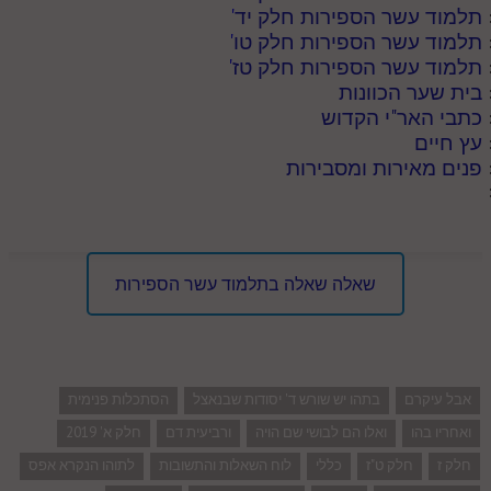
תלמוד עשר הספירות חלק יד
'
תלמוד עשר הספירות חלק טו
'
תלמוד עשר הספירות חלק טז
'
בית שער הכוונות
כתבי האר"י הקדוש
עץ חיים
פנים מאירות ומסבירות
שאלה שאלה בתלמוד עשר הספירות
אבל עיקרם
בתהו יש שורש ד' יסודות שבנאצל
הסתכלות פנימית
ואחריו בהו
ואלו הם לבושי שם הויה
ורביעית דם
חלק א' 2019
חלק ז
חלק ט"ז
כללי
לוח השאלות והתשובות
לתוהו הנקרא אפס