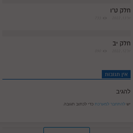
c
חלק ט"ו
יול 13, 2022
733
o
m
חלק יב
יול 12, 2022
890
אין תגובות
להגיב
יש
להתחבר למערכת
כדי לכתוב תגובה.